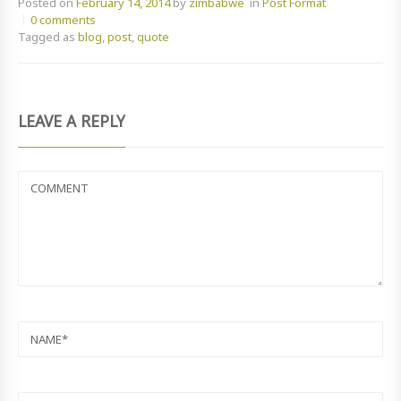
Posted on
February 14, 2014
by
zimbabwe
in
Post Format
0 comments
Tagged as
blog
,
post
,
quote
LEAVE A REPLY
COMMENT
NAME
EMAIL