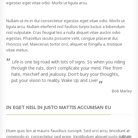
egestas eget vitae odio. Morbi ut ligula arcu.
Nullam ut mi in dui consectetur egestas eget vitae odio. Morbi ut
ligula arcu. Nullam eleifend nisl facilisis turpis luctus a bibendum
nisl vulputate. Cras feugiat leo a nulla aliquet vitae auctor odio
egestas. Phasellus iaculis posuere velit, congue placerat dui
rhoncus vel. Maecenas tortor orci, aliquet et fringilla a, tristique
vitae metus.
“
Life is one big road with lots of signs. So when you riding
through the ruts, don't complicate your mind. Flee from
hate, mischief and jealousy. Don't bury your thoughts,
put your vision to reality. Wake Up and Live!
”
Bob Marley
IN EGET NISL IN JUSTO MATTIS ACCUMSAN EU
Etiam quis leo at mauris faucibus suscipit. Sed orci arcu, tincidunt at
commodo in, consectetur sed enim. Vestibulum aliquet justo
rutrum