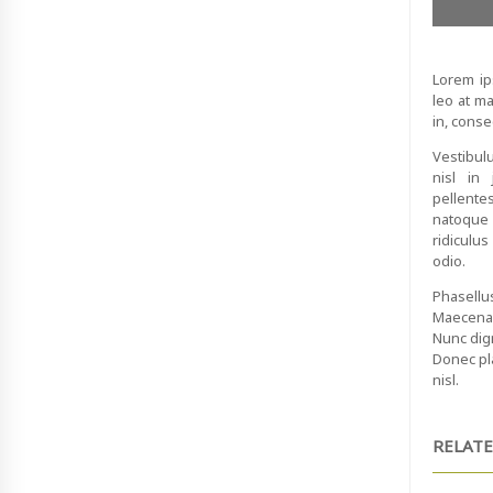
Lorem ip
leo at ma
in, conse
Vestibul
nisl in
pellente
natoque
ridiculu
odio.
Phasellus
Maecenas 
Nunc dign
Donec pl
nisl.
RELATE