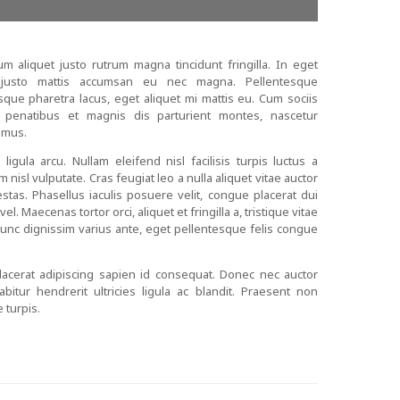
um aliquet justo rutrum magna tincidunt fringilla. In eget
 justo mattis accumsan eu nec magna. Pellentesque
sque pharetra lacus, eget aliquet mi mattis eu. Cum sociis
 penatibus et magnis dis parturient montes, nascetur
 mus.
 ligula arcu. Nullam eleifend nisl facilisis turpis luctus a
nisl vulputate. Cras feugiat leo a nulla aliquet vitae auctor
stas. Phasellus iaculis posuere velit, congue placerat dui
el. Maecenas tortor orci, aliquet et fringilla a, tristique vitae
unc dignissim varius ante, eget pellentesque felis congue
acerat adipiscing sapien id consequat. Donec nec auctor
rabitur hendrerit ultricies ligula ac blandit. Praesent non
 turpis.