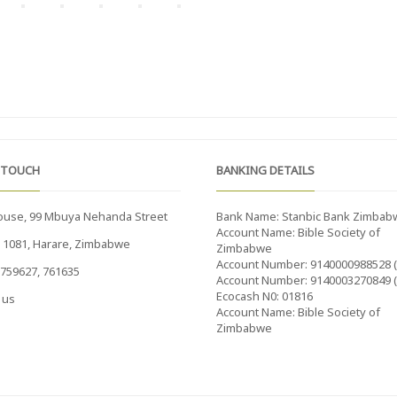
 TOUCH
BANKING DETAILS
ouse, 99 Mbuya Nehanda Street
Bank Name: Stanbic Bank Zimbab
Account Name: Bible Society of
x 1081, Harare, Zimbabwe
Zimbabwe
Account Number: 9140000988528 
759627, 761635
Account Number: 9140003270849 
Ecocash N0: 01816
 us
Account Name: Bible Society of
Zimbabwe