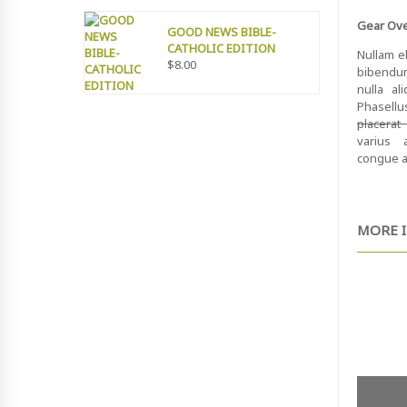
Gear Ov
GOOD NEWS BIBLE-
CATHOLIC EDITION
Nullam el
$
8.00
bibendum 
nulla al
Phasellu
placerat
varius 
congue a
MORE I