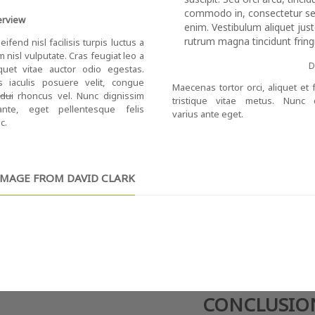
commodo in, consectetur s
erview
enim. Vestibulum aliquet jus
rutrum magna tincidunt fringi
eifend nisl facilisis turpis luctus a
nisl vulputate. Cras feugiat leo a
D
iquet vitae auctor odio egestas.
s iaculis posuere velit, congue
Maecenas tortor orci, aliquet et fr
 dui
rhoncus vel. Nunc dignissim
tristique vitae metus. Nunc 
ante, eget pellentesque felis
varius ante eget.
c.
MAGE FROM DAVID CLARK
CONCLUSIO