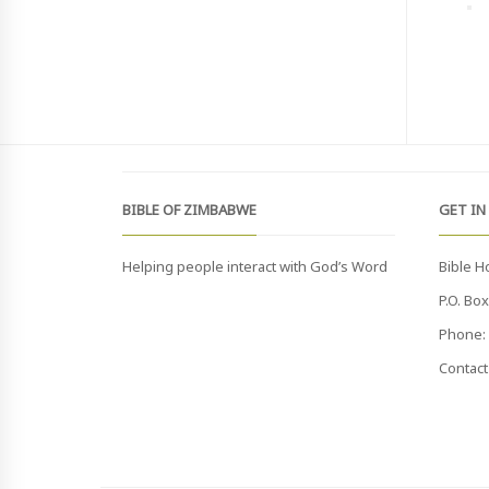
BIBLE OF ZIMBABWE
GET IN
Helping people interact with God’s Word
Bible H
P.O. Bo
Phone: 
Contact