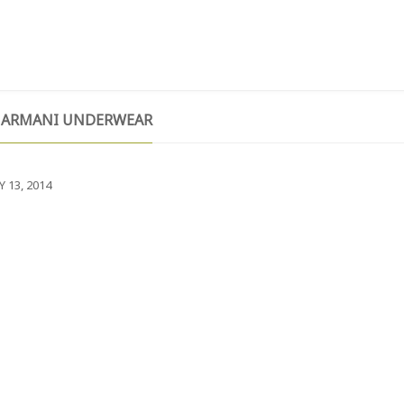
T
TESTIMONIALS
GIVE NOW
CONTACT
: ARMANI UNDERWEAR
 13, 2014
m aliquet justo rutrum magna tincidunt fringilla. In eget
nisl in justo matti
us
Jessica Photo Studio
et magnis dis parturient montes.
m Street
cisco, USA
s reserved MassivePixelCreation 2014
R:
JOHN DOE
R:
TOMY LEE JHONES