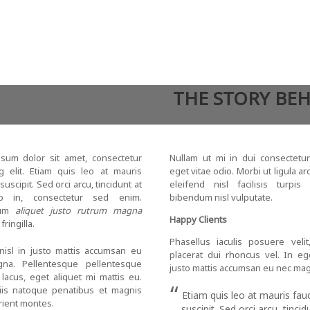
IES:
COMMERCIAL
THE STORY BE
sum dolor sit amet, consectetur
Nullam ut mi in dui consectetu
ng elit. Etiam quis leo at mauris
eget vitae odio. Morbi ut ligula ar
suscipit. Sed orci arcu, tincidunt at
eleifend nisl facilisis turpis
o in, consectetur sed enim.
bibendum nisl vulputate.
um
aliquet justo rutrum magna
Happy Clients
fringilla.
Phasellus iaculis posuere veli
nisl in justo mattis accumsan eu
placerat dui rhoncus vel. In ege
na. Pellentesque pellentesque
justo mattis accumsan eu nec ma
 lacus, eget aliquet mi mattis eu.
“
is natoque penatibus et magnis
Etiam quis leo at mauris fau
rient montes.
suscipit. Sed orci arcu, tincid