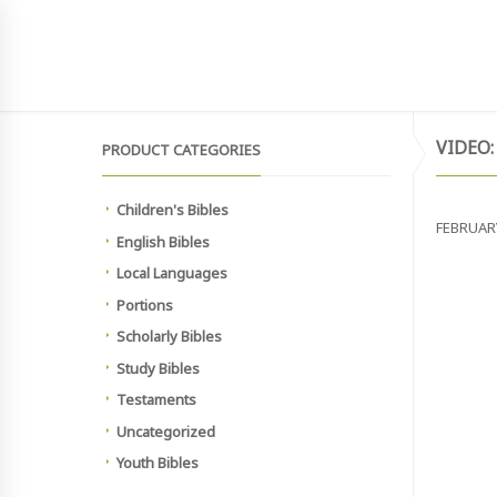
SIGN UP TO NEWSLETTER
MAIN SITE
HOME
SHOP
MEMBERSHIP PAYMEN
VIDEO
PRODUCT CATEGORIES
Children's Bibles
FEBRUARY
English Bibles
Vestibulu
Local Languages
penatib
Portions
2 Abraha
Scholarly Bibles
San Fran
41-250
Study Bibles
Testaments
All right
Uncategorized
Youth Bibles
PRODUCE
DIRECTO