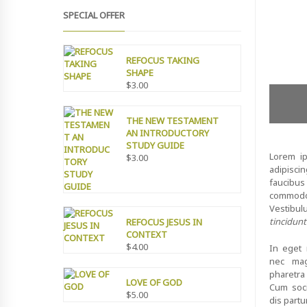
CATEGOR
SPECIAL OFFER
SHARE:
REFOCUS TAKING
SHAPE
$
3.00
THE NEW TESTAMENT
AN INTRODUCTORY
STUDY GUIDE
Lorem ip
$
3.00
adipisci
faucibus 
commod
Vestibul
tincidunt
REFOCUS JESUS IN
CONTEXT
$
4.00
In eget 
nec mag
pharetra
LOVE OF GOD
Cum soci
$
5.00
dis partu