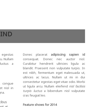
HIND
r egestas
Donec placerat
adipiscing sapien id
cu. Nullam
consequat. Donec nec auctor nisl.
 luctus a
Curabitur hendrerit ultricies ligula ac
blandit. Praesent non vulputate turpis. In
est nibh, fermentum eget malesuada ut,
ultrices ac lacus. Nullam ut mi in dui
consectetur egestas eget vitae odio. Morbi
t, congue
ut ligula arcu. Nullam eleifend
nisl facilisis
t nisl in
turpis luctus
a bibendum nisl vulputate
gna.
cras feugiat leo.
cibus
Feature shows for 2014
unt at