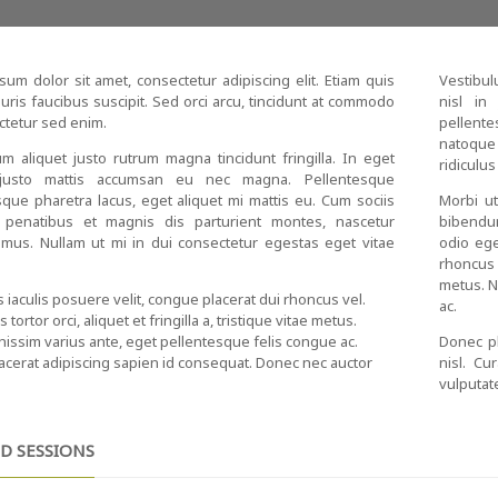
sum dolor sit amet, consectetur adipiscing elit. Etiam quis
Vestibul
uris faucibus suscipit. Sed orci arcu, tincidunt at commodo
nisl in
ctetur sed enim.
pellente
natoque
um aliquet justo rutrum magna tincidunt fringilla. In eget
ridiculus
 justo mattis accumsan eu nec magna. Pellentesque
sque pharetra lacus, eget aliquet mi mattis eu. Cum sociis
Morbi ut
 penatibus et magnis dis parturient montes, nascetur
bibendum 
s mus. Nullam ut mi in dui consectetur egestas eget vitae
odio ege
rhoncus v
metus. N
 iaculis posuere velit, congue placerat dui rhoncus vel.
ac.
tortor orci, aliquet et fringilla a, tristique vitae metus.
issim varius ante, eget pellentesque felis congue ac.
Donec pl
acerat adipiscing sapien id consequat. Donec nec auctor
nisl. Cu
vulputate
D SESSIONS