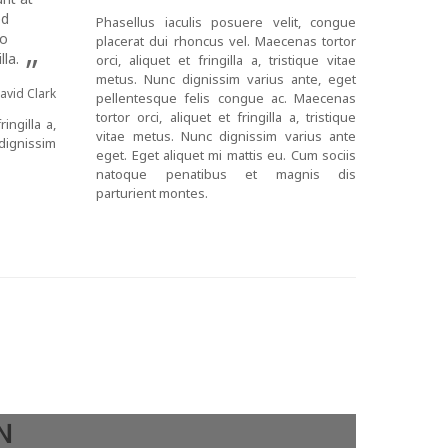
ed
Phasellus iaculis posuere velit, congue
to
placerat dui rhoncus vel. Maecenas tortor
lla.
”
orci, aliquet et fringilla a, tristique vitae
metus. Nunc dignissim varius ante, eget
avid Clark
pellentesque felis congue ac. Maecenas
tortor orci, aliquet et fringilla a, tristique
ingilla a,
vitae metus. Nunc dignissim varius ante
dignissim
eget.
Eget aliquet mi mattis eu. Cum sociis
natoque penatibus et magnis dis
parturient montes.
N